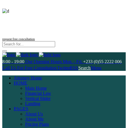
Follow us
request free concultation
8:00 - 19:00
Our Opening Hours Mon. - Fri.
+233 (0)55 2222 006
Call Us For Free Consultation
Twitter
RSS
Search
Menu
Attorney Home
HOME
Main Home
Financial Law
Vertical Slider
Landing
PAGES
About Us
About Me
Pricing Plans