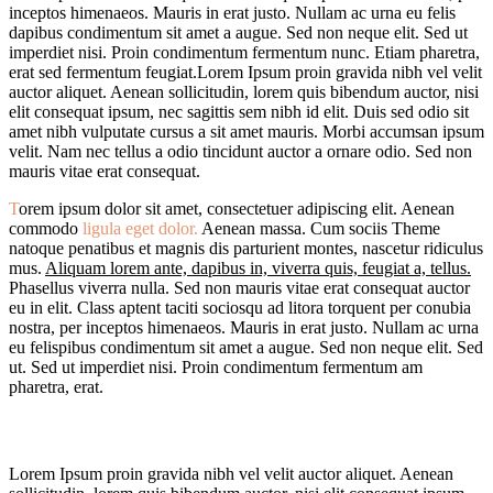
inceptos himenaeos. Mauris in erat justo. Nullam ac urna eu felis
dapibus condimentum sit amet a augue. Sed non neque elit. Sed ut
imperdiet nisi. Proin condimentum fermentum nunc. Etiam pharetra,
erat sed fermentum feugiat.Lorem Ipsum proin gravida nibh vel velit
auctor aliquet. Aenean sollicitudin, lorem quis bibendum auctor, nisi
elit consequat ipsum, nec sagittis sem nibh id elit. Duis sed odio sit
amet nibh vulputate cursus a sit amet mauris. Morbi accumsan ipsum
velit. Nam nec tellus a odio tincidunt auctor a ornare odio. Sed non
mauris vitae erat consequat.
T
orem ipsum dolor sit amet, consectetuer adipiscing elit. Aenean
commodo
ligula eget dolor.
Aenean massa. Cum sociis Theme
natoque penatibus et magnis dis parturient montes, nascetur ridiculus
mus.
Aliquam lorem ante, dapibus in, viverra quis, feugiat a, tellus.
Phasellus viverra nulla. Sed non mauris vitae erat consequat auctor
eu in elit. Class aptent taciti sociosqu ad litora torquent per conubia
nostra, per inceptos himenaeos. Mauris in erat justo. Nullam ac urna
eu felispibus condimentum sit amet a augue. Sed non neque elit. Sed
ut. Sed ut imperdiet nisi. Proin condimentum fermentum am
pharetra, erat.
Lorem Ipsum proin gravida nibh vel velit auctor aliquet. Aenean