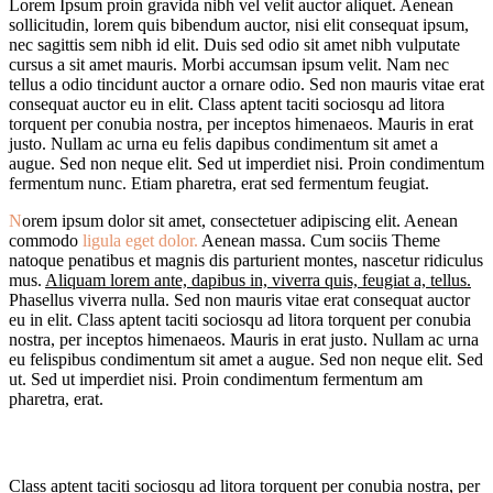
Lorem Ipsum proin gravida nibh vel velit auctor aliquet. Aenean
sollicitudin, lorem quis bibendum auctor, nisi elit consequat ipsum,
nec sagittis sem nibh id elit. Duis sed odio sit amet nibh vulputate
cursus a sit amet mauris. Morbi accumsan ipsum velit. Nam nec
tellus a odio tincidunt auctor a ornare odio. Sed non mauris vitae erat
consequat auctor eu in elit. Class aptent taciti sociosqu ad litora
torquent per conubia nostra, per inceptos himenaeos. Mauris in erat
justo. Nullam ac urna eu felis dapibus condimentum sit amet a
augue. Sed non neque elit. Sed ut imperdiet nisi. Proin condimentum
fermentum nunc. Etiam pharetra, erat sed fermentum feugiat.
N
orem ipsum dolor sit amet, consectetuer adipiscing elit. Aenean
commodo
ligula eget dolor.
Aenean massa. Cum sociis Theme
natoque penatibus et magnis dis parturient montes, nascetur ridiculus
mus.
Aliquam lorem ante, dapibus in, viverra quis, feugiat a, tellus.
Phasellus viverra nulla. Sed non mauris vitae erat consequat auctor
eu in elit. Class aptent taciti sociosqu ad litora torquent per conubia
nostra, per inceptos himenaeos. Mauris in erat justo. Nullam ac urna
eu felispibus condimentum sit amet a augue. Sed non neque elit. Sed
ut. Sed ut imperdiet nisi. Proin condimentum fermentum am
pharetra, erat.
Class aptent taciti sociosqu ad litora torquent per conubia nostra, per