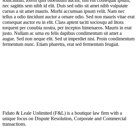
sollicitudin, lorem quis bibendum auctor, nisi elit consequat ipsum,
nec sagittis sem nibh id elit. Duis sed odio sit amet nibh vulputate
cursus a sit amet mauris. Morbi accumsan ipsum velit. Nam nec
tellus a odio tincidunt auctor a ornare odio. Sed non mauris vitae erat
consequat auctor eu in elit. Class aptent taciti sociosqu ad litora
torquent per conubia nostra, per inceptos himenaeos. Mauris in erat
justo. Nullam ac urna eu felis dapibus condimentum sit amet a
augue. Sed non neque elit. Sed ut imperdiet nisi. Proin condimentum
fermentum nunc. Etiam pharetra, erat sed fermentum feugiat.
About Us
Fidato & Leale Unlimited (F&L) is a boutique law firm with a
unique focus on Dispute Resolution, Corporate and Commercial
transactions.