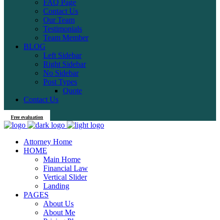
FAQ Page
Contact Us
Our Team
Testimonials
Team Member
BLOG
Left Sidebar
Right Sidebar
No Sidebar
Post Types
Quote
Contact Us
Free evaluation
Attorney Home
HOME
Main Home
Financial Law
Vertical Slider
Landing
PAGES
About Us
About Me