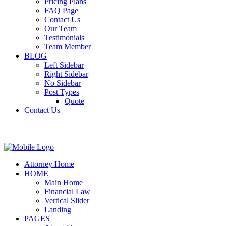
Pricing Plans
FAQ Page
Contact Us
Our Team
Testimonials
Team Member
BLOG
Left Sidebar
Right Sidebar
No Sidebar
Post Types
Quote
Contact Us
Attorney Home
HOME
Main Home
Financial Law
Vertical Slider
Landing
PAGES