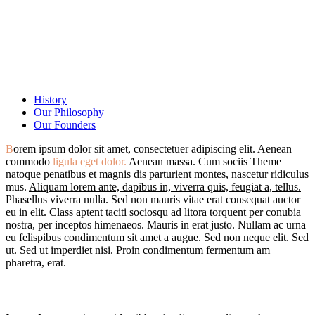
History
Our Philosophy
Our Founders
B
orem ipsum dolor sit amet, consectetuer adipiscing elit. Aenean
commodo
ligula eget dolor.
Aenean massa. Cum sociis Theme
natoque penatibus et magnis dis parturient montes, nascetur ridiculus
mus.
Aliquam lorem ante, dapibus in, viverra quis, feugiat a, tellus.
Phasellus viverra nulla. Sed non mauris vitae erat consequat auctor
eu in elit. Class aptent taciti sociosqu ad litora torquent per conubia
nostra, per inceptos himenaeos. Mauris in erat justo. Nullam ac urna
eu felispibus condimentum sit amet a augue. Sed non neque elit. Sed
ut. Sed ut imperdiet nisi. Proin condimentum fermentum am
pharetra, erat.